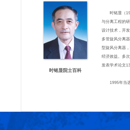
时铭显（1933
与分离工程的研
设计技术，开发
多管旋风分离器
型旋风分离器，
经济效益。多次
发表学术论文1
时铭显院士百科
1995年当