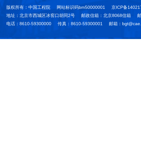
版权所有：中国工程院
网站标识码bm50000001
京ICP备14021
地址：北京市西城区冰窖口胡同2号
邮政信箱：北京8068信箱
邮
电话：8610-59300000
传真：8610-59300001
邮箱：bgt@cae.